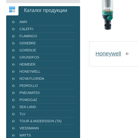
Каталог продукции
AWH
CALEFFI
FLAMINGO
GENEBRE
GORENJE
Honeywell
GRUNDFOS
HEIMEIER
HONEYWELL
NOVA FLORIDA
PEDROLLO
PNEUMATEX
POWOGAZ
SEA-LAND
TLV
TOUR & ANDERSSON (TA)
VIESSMANN
WATTS