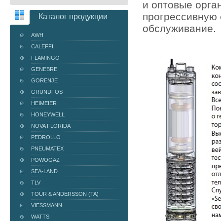
и оптовые орга
прогрессивную 
Каталог продукции
обслуживание.
AWH
CALEFFI
FLAMINGO
GENEBRE
GORENJE
GRUNDFOS
HEIMEIER
HONEYWELL
NOVA FLORIDA
PEDROLLO
PNEUMATEX
POWOGAZ
SEA-LAND
TLV
TOUR & ANDERSSON (TA)
VIESSMANN
WATTS