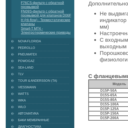
Дополнительно
F76СS-фильтр с обратной
промывкой
FN09S-фильтр с обратной
Не выдвиг
промывкой для клапанов D06F
индикатор
H (Hi-flow) - Термостатические
клапаны
мм)
Smart-T MT4 -
Настроечна
Электротермические приводы
С входным
NOVA FLORIDA
выходным 
PEDROLLO
Порошково
PNEUMATEX
физиологи
POWOGAZ
SEA-LAND
TLV
С фланцевыми
TOUR & ANDERSSON (TA)
Модель
VIESSMANN
D15P-50A
WATTS
D15S-65A
D15S-80A
WIKA
D15S-100A
WILO
D15P-125A
D15P-150A
АВТОМАТИКА
D15P-200A
БАКИ МЕМБРАННЫЕ
ДИАГНОСТИКА