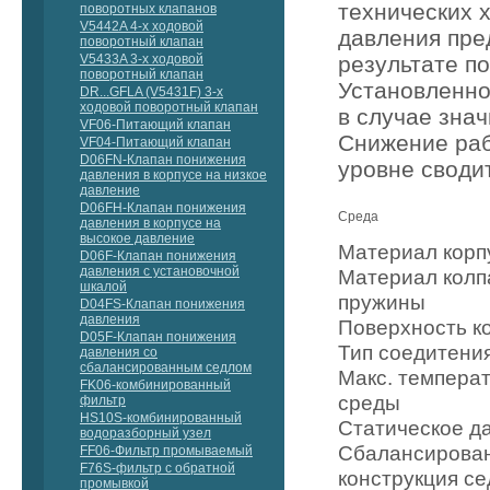
технических 
поворотных клапанов
V5442A 4-х ходовой
давления пре
поворотный клапан
результате п
V5433A 3-х ходовой
поворотный клапан
Установленно
DR...GFLA (V5431F) 3-х
ходовой поворотный клапан
в случае зна
VF06-Питающий клапан
Снижение раб
VF04-Питающий клапан
D06FN-Клапан понижения
уровне своди
давления в корпусе на низкое
давление
D06FH-Клапан понижения
Среда
давления в корпусе на
высокое давление
Материал корп
D06F-Клапан понижения
давления с установочной
Материал колп
шкалой
пружины
D04FS-Клапан понижения
давления
Поверхность к
D05F-Клапан понижения
Тип соедитени
давления со
сбалансированным седлом
Макс. темпера
FK06-комбинированный
среды
фильтр
HS10S-комбинированный
Статическое д
водоразборный узел
Сбалансирова
FF06-Фильтр промываемый
F76S-фильтр с обратной
конструкция с
промывкой