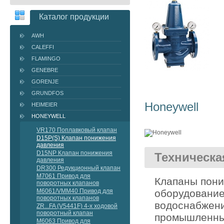
Каталог продукции
AWH
CALEFFI
FLAMINGO
GENEBRE
GORENJE
GRUNDFOS
Honeywell
HEIMEIER
HONEYWELL
VR170 Поплавковый клапан
D15P(S) Клапан понижения
давления
D15NP Клапан понижения
Техническ
давления
DR300 Редукционный клапан
M7061 Привод для
Клапаны пони
поворотных клапанов
оборудование
M6061/VMM40 Привод для
поворотных клапанов
водоснабжени
ZR...FA (V5441F) 4-х ходовой
поворотный клапан
промышленных
M6063 Привод для