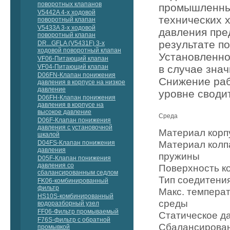
поворотных клапанов
промышленных
V5442A 4-х ходовой
технических 
поворотный клапан
V5433A 3-х ходовой
давления пре
поворотный клапан
результате п
DR...GFLA (V5431F) 3-х
ходовой поворотный клапан
Установленно
VF06-Питающий клапан
в случае зна
VF04-Питающий клапан
D06FN-Клапан понижения
Снижение раб
давления в корпусе на низкое
давление
уровне своди
D06FH-Клапан понижения
давления в корпусе на
высокое давление
Среда
D06F-Клапан понижения
давления с установочной
Материал корп
шкалой
Материал колп
D04FS-Клапан понижения
давления
пружины
D05F-Клапан понижения
давления со
Поверхность к
сбалансированным седлом
Тип соедитени
FK06-комбинированный
фильтр
Макс. темпера
HS10S-комбинированный
среды
водоразборный узел
FF06-Фильтр промываемый
Статическое д
F76S-фильтр с обратной
Сбалансирова
промывкой