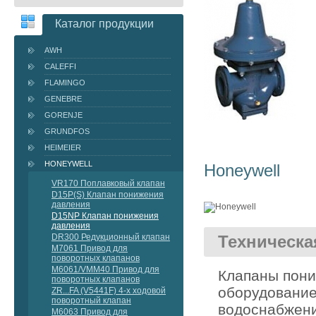
Каталог продукции
AWH
CALEFFI
FLAMINGO
GENEBRE
GORENJE
GRUNDFOS
HEIMEIER
HONEYWELL
Honeywell
VR170 Поплавковый клапан
D15P(S) Клапан понижения
давления
D15NP Клапан понижения
давления
Техническ
DR300 Редукционный клапан
M7061 Привод для
поворотных клапанов
M6061/VMM40 Привод для
Клапаны пон
поворотных клапанов
оборудование
ZR...FA (V5441F) 4-х ходовой
поворотный клапан
водоснабжени
M6063 Привод для