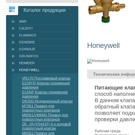
Каталог продукции
AWH
CALEFFI
FLAMINGO
GENEBRE
Honeywell
GORENJE
GRUNDFOS
HEIMEIER
HONEYWELL
Техническая инфо
VR170 Поплавковый клапан
D15P(S) Клапан понижения
Питающие кла
давления
D15NP Клапан понижения
способ наполне
давления
В данном клапа
DR300 Редукционный клапан
обратный клапа
M7061 Привод для
поворотных клапанов
позволяет подк
M6061/VMM40 Привод для
проверки давле
поворотных клапанов
ZR...FA (V5441F) 4-х ходовой
поворотный клапан
Рабочая среда
M6063 Привод для