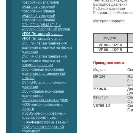
Температура среды
поворотных клапанов
Выходное давления
V5442A 4-х ходовой
Рабочее давление
поворотный клапан
Размеры резьбовых с
V5433A 3-х ходовой
поворотный клапан
Материал корпуса
DR...GFLA (V5431F) 3-х
ходовой поворотный клапан
VF06-Питающий клапан
Модель
VF04-Питающий клапан
D06FN-Клапан понижения
VF 06 – 1/2” A
давления в корпусе на низкое
VF 06 – 1/2” B
давление
D06FH-Клапан понижения
давления в корпусе на
Принадлежности
высокое давление
D06F-Клапан понижения
Модель
Оп
давления с установочной
MF 126
Ма
шкалой
0..
D04FS-Клапан понижения
меж
давления
ZR 06 K
Дв
D05F-Клапан понижения
Для
давления со
0903454
Со
сбалансированным седлом
С 
FK06-комбинированный
VST06-1/2
Со
фильтр
С 
HS10S-комбинированный
водоразборный узел
FF06-Фильтр промываемый
F76S-фильтр с обратной
промывкой