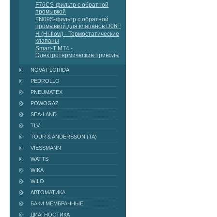
F76СS-фильтр с обратной
промывкой
FN09S-фильтр с обратной
промывкой для клапанов D06F
H (Hi-flow) - Термостатические
клапаны
Smart-T MT4 -
Электротермические приводы
NOVA FLORIDA
PEDROLLO
PNEUMATEX
POWOGAZ
SEA-LAND
TLV
TOUR & ANDERSSON (TA)
VIESSMANN
WATTS
WIKA
WILO
АВТОМАТИКА
БАКИ МЕМБРАННЫЕ
ДИАГНОСТИКА